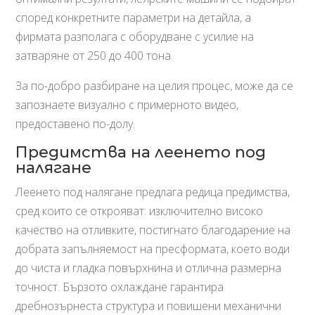
според конкретните параметри на детайла, а
фирмата разполага с оборудване с усилие на
затваряне от 250 до 400 тона.
За по-добро разбиране на целия процес, може да се
запознаете визуално с примерното видео,
предоставено по-долу.
Предимства на леенето под
налягане
Леенето под налягане предлага редица предимства,
сред които се открояват: изключително високо
качество на отливките, постигнато благодарение на
добрата запълняемост на пресформата, което води
до чиста и гладка повърхнина и отлична размерна
точност. Бързото охлаждане гарантира
дребнозърнеста структура и повишени механични