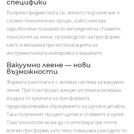
специфики
Въпреки предимствата си, леенето под налягане е
сложен технологичен процес, който изисква
задълбочени познания по металургия на сплавите,
технология на леене, производство на пресформи,
както и механика при експлоатацията на
инструменталната екипировка и машините.
Вакуумно леене — нови
възможности
Фирмата разполага и с активна система за вакуумно
леене. При този процес вакуум системата изсмуква
въздуха от кухината на пресформата,
предотвратявайки образуването на шупли в детайла.
Така полученият процент шупли в отливките е нулев.
Тази технология може да се интегрира при почти
всички пресформи, като леко повишава разходите по